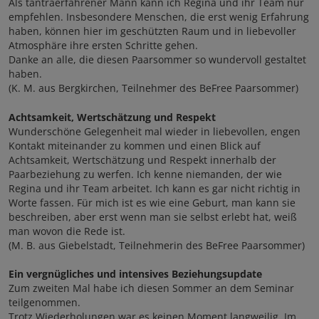
Als tantraerfahrener Mann kann ich Regina und ihr Team nur
empfehlen. Insbesondere Menschen, die erst wenig Erfahrung
haben, können hier im geschützten Raum und in liebevoller
Atmosphäre ihre ersten Schritte gehen.
Danke an alle, die diesen Paarsommer so wundervoll gestaltet
haben.
(K. M. aus Bergkirchen, Teilnehmer des BeFree Paarsommer)
Achtsamkeit, Wertschätzung und Respekt
Wunderschöne Gelegenheit mal wieder in liebevollen, engen
Kontakt miteinander zu kommen und einen Blick auf
Achtsamkeit, Wertschätzung und Respekt innerhalb der
Paarbeziehung zu werfen. Ich kenne niemanden, der wie
Regina und ihr Team arbeitet. Ich kann es gar nicht richtig in
Worte fassen. Für mich ist es wie eine Geburt, man kann sie
beschreiben, aber erst wenn man sie selbst erlebt hat, weiß
man wovon die Rede ist.
(M. B. aus Giebelstadt, Teilnehmerin des BeFree Paarsommer)
Ein vergnügliches und intensives Beziehungsupdate
Zum zweiten Mal habe ich diesen Sommer an dem Seminar
teilgenommen.
Trotz Wiederholungen war es keinen Moment langweilig. Im