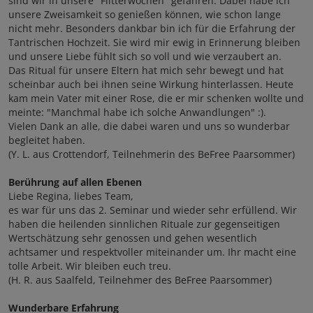
sind wir in unsere "Flitterwochen" gefahren. Dabei habe ich
unsere Zweisamkeit so genießen können, wie schon lange
nicht mehr. Besonders dankbar bin ich für die Erfahrung der
Tantrischen Hochzeit. Sie wird mir ewig in Erinnerung bleiben
und unsere Liebe fühlt sich so voll und wie verzaubert an.
Das Ritual für unsere Eltern hat mich sehr bewegt und hat
scheinbar auch bei ihnen seine Wirkung hinterlassen. Heute
kam mein Vater mit einer Rose, die er mir schenken wollte und
meinte: "Manchmal habe ich solche Anwandlungen" :).
Vielen Dank an alle, die dabei waren und uns so wunderbar
begleitet haben.
(Y. L. aus Crottendorf, Teilnehmerin des BeFree Paarsommer)
Berührung auf allen Ebenen
Liebe Regina, liebes Team,
es war für uns das 2. Seminar und wieder sehr erfüllend. Wir
haben die heilenden sinnlichen Rituale zur gegenseitigen
Wertschätzung sehr genossen und gehen wesentlich
achtsamer und respektvoller miteinander um. Ihr macht eine
tolle Arbeit. Wir bleiben euch treu.
(H. R. aus Saalfeld, Teilnehmer des BeFree Paarsommer)
Wunderbare Erfahrung