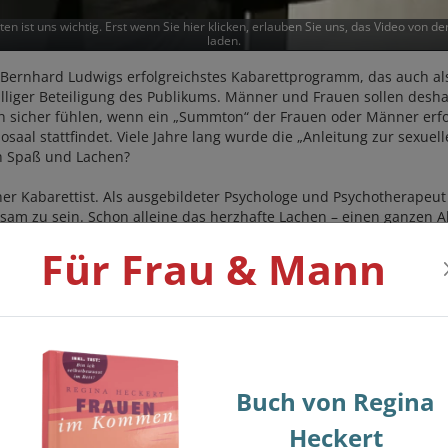
ten ist uns wichtig. Erst wenn Sie hier klicken, erlauben Sie uns, das Video von d
laden.
 Bernhard Ludwigs erfolgreichstes Kabarettprogramm, das auch als D
älliger Beteiligung des Publikums. Männer und Frauen sollen desha
 sicher fühlen, wenn ein „Summton“ der Frauen oder Männer erford
osaal stattfindet. Viele Jahre lang wurde die „Anleitung zur sexuel
ch Spaß und Lachen?
cher Kabarettist. Als ausgebildeter Psychologe und Psychotherape
sam zu sein. Schon alleine das herzhafte Lachen – einen ganzen Ab
Lachen über heikle Themen der Sexualität erst recht und schafft e
Für Frau & Mann
Österreichischen Kabarettpreis Karl. 2005 wurde ihm „für seine 
Buch von Regina
Heckert