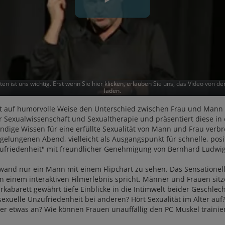
ten ist uns wichtig. Erst wenn Sie hier klicken, erlauben Sie uns, das Video von d
laden.
 auf humorvolle Weise den Unterschied zwischen Frau und Mann ge
r Sexualwissenschaft und Sexualtherapie und präsentiert diese in e
ndige Wissen für eine erfüllte Sexualität von Mann und Frau verbre
gelungenen Abend, vielleicht als Ausgangspunkt für schnelle, pos
nzufriedenheit" mit freundlicher Genehmigung von Bernhard Ludwi
and nur ein Mann mit einem Flipchart zu sehen. Das Sensationelle
einem interaktiven Filmerlebnis spricht. Männer und Frauen sit
rkabarett gewährt tiefe Einblicke in die Intimwelt beider Geschlec
sexuelle Unzufriedenheit bei anderen? Hört Sexualität im Alter 
r etwas an? Wie können Frauen unauffällig den PC Muskel trainier