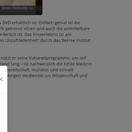
er Vimeo Webseite zu
VD erhältlich ist. Einfach genial ist die
lb getrennt sitzen und auch die unmittelbare
erlich ist. Das Kinoerlebnis ist am
len Unzufriedenheit“ durch das BeFree Institut
ut nützt er seine Kabarettprogramme, um auf
end lang – ist nachweislich die beste Medizin
ine Bereitschaft, mühelos und schnell
langjährigen Verdienste um Wissenschaft und