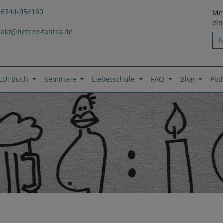
-6344-954160
Mel
ei
takt@befree-tantra.de
EU! Buch
Seminare
Liebesschule
FAQ
Blog
Pod