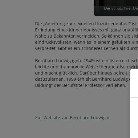
Der Schutz Ihrer Da
Die „Anleitung zur sexuellen Unzufriedenheit“ ist
Erfindung eines Kinoerlebnisses mit ganz unauff
Nähe zu Bekannten vermeiden. So können sie sich
eindrucksvollsten, wenn es in einem gefüllten Kin
verbreitet. Gibt es ein schöneres Lernen als dur
Bernhard Ludwig (geb. 1948) ist ein österreichis
leichte und humorvolle Weise therapeutisch wirk
und macht glücklich. Darüber hinaus befreit das 
dazuzulernen. 1999 erhielt Bernhard Ludwig den 
Bildung“ der Berufstitel Professor verliehen.
Zur Website von Bernhard Ludwig »