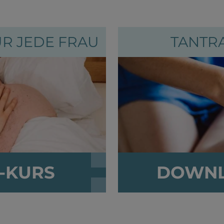
EN:
R JEDE FRAU
TANTR
-KURS
DOWNL