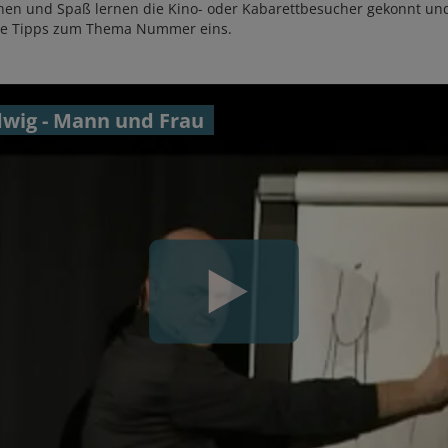
chen und Spaß lernen die Kino- oder Kabarettbesucher gekonnt und
che Tipps zum Thema Nummer eins.
wig - Mann und Frau