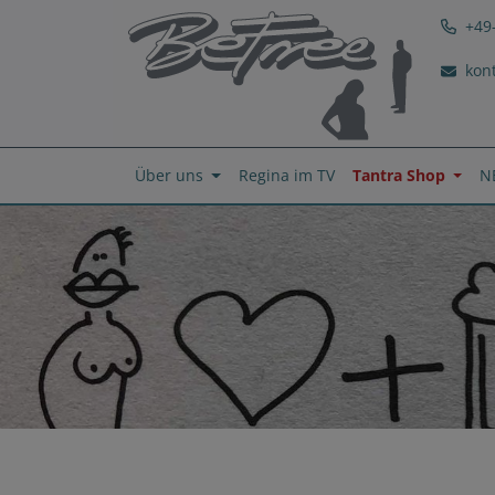
+49
kon
Über uns
Regina im TV
Tantra Shop
N