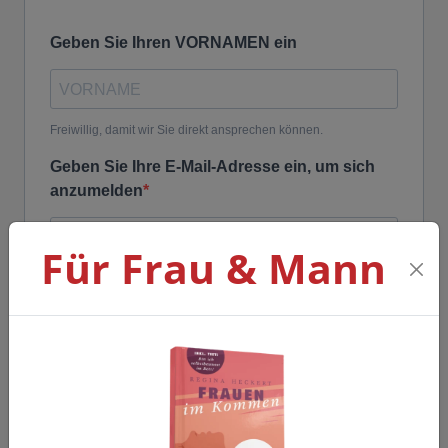
Geben Sie Ihren VORNAMEN ein
Freiwillig, damit wir Sie direkt ansprechen können.
Geben Sie Ihre E-Mail-Adresse ein, um sich
anzumelden
Für Frau & Mann
Geben Sie hier Ihr(e) FRAGE rund um Liebe,
Sex und Partnerschaft ein
Die eingereichten Fragen werden beim Webinar beantwortet.
Die Anmeldung zum Newsletter ist erforderlich, um Ihnen den