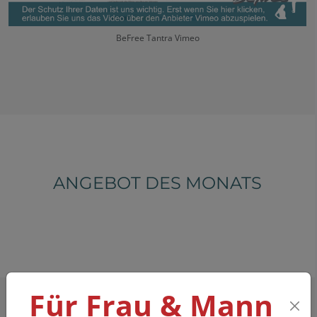
BeFree Tantra Vimeo
ANGEBOT DES MONATS
Für Frau & Mann