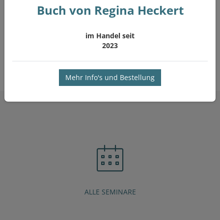
Buch von Regina Heckert
14,95 €
Jetzt diesen Artikel kaufen
im Handel seit
2023
Mehr Info's und Bestellung
ICON LINKS
ALLE SEMINARE