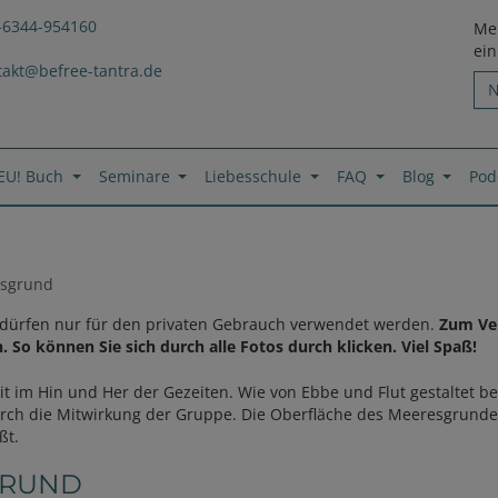
-6344-954160
Mel
ei
takt@befree-tantra.de
EU! Buch
Seminare
Liebesschule
FAQ
Blog
Pod
sgrund
ie dürfen nur für den privaten Gebrauch verwendet werden.
Zum Ver
. So können Sie sich durch alle Fotos durch klicken. Viel Spaß!
eit im Hin und Her der Gezeiten. Wie von Ebbe und Flut gestaltet 
urch die Mitwirkung der Gruppe. Die Oberfläche des Meeresgrunde
ßt.
GRUND