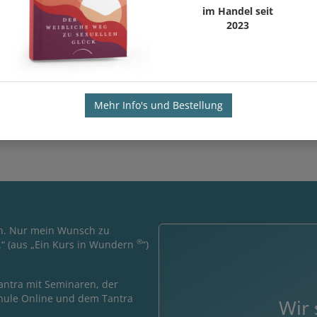
im Handel seit
angeboten vom...
Weiterlesen
Dieses Seminar trägt zurecht diesen T
2023
Tantramassagenseminar ...
e, um uns...
Weiterlesen
Nach 7 Jahren war ich wieder auf ei
Mehr Info's und Bestellung
en. Nur mein Wunsch zu
®
.“ (aus „Ein Kurs in Wundern
“)
antra mit Seminaren, der
hule Online und dem Tantra
Wir 