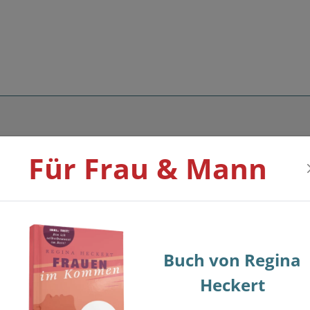
Für Frau & Mann
stitut Regina Heckert
Buch von Regina
Heckert
Paarsommer: Liebesglü...