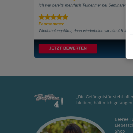
Ich war bereits mehrfach Teilnehmer bei Seminaren, 
Paarsommer
Wiederholungstäter, dass wiederholen wir alle 4-5 Jahr
JETZT BEWERTEN
„Die Gefängnistür steht off
bleiben, hält mich gefangen
BeFree T
Liebessc
Shop