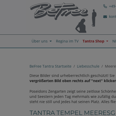
+49
kon
Über uns
Regina im TV
Tantra Shop
N
BeFree Tantra Startseite
Liebesschule
Meere
Diese Bilder sind urheberrechtlich geschützt! S
vergrößerten Bild oben rechts auf "next" klicken
Poseidons Zengarten zeigt seine zeitlose Schönh
und Seestern jeden Tag mehrmals wie zufällig d
steht nie still und jedes hat seinen Platz. Alles flie
TANTRA TEMPEL MEERES